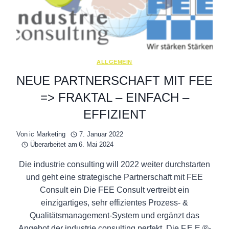
–
OUR
EXPERIENCE
REMAINS
GLOBAL
ALLGEMEIN
NEUE PARTNERSCHAFT MIT FEE
=> FRAKTAL – EINFACH –
EFFIZIENT
Von
ic Marketing
7. Januar 2022
Überarbeitet am
6. Mai 2024
Die industrie consulting will 2022 weiter durchstarten
und geht eine strategische Partnerschaft mit FEE
Consult ein Die FEE Consult vertreibt ein
einzigartiges, sehr effizientes Prozess- &
Qualitätsmanagement-System und ergänzt das
Angebot der industrie consulting perfekt. Die F.E.E.®-