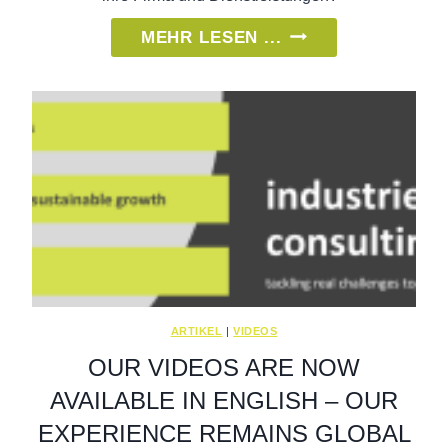
KURZVIDEO
MEHR LESEN ...
ÜBER
ROMAN
RAUPER
(INHABER
&
C-
LEVEL
INTERIM
MANAGER)
ARTIKEL
|
VIDEOS
OUR VIDEOS ARE NOW
AVAILABLE IN ENGLISH – OUR
EXPERIENCE REMAINS GLOBAL