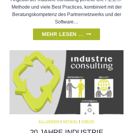
Methode und viele Best Practices, kombiniert mit der
Beratungskompetenz des Partnernetzwerks und der
Software…
NEUE
MEHR LESEN ...
PARTNERSCHAFT
MIT
FEE
=>
FRAKTAL
–
EINFACH
–
EFFIZIENT
ALLGEMEIN
|
ARTIKEL
|
VIDEOS
20 JAHRE INDUSTRIE