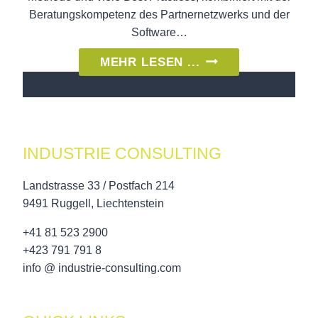
Beratungskompetenz des Partnernetzwerks und der
Software…
NEUE
MEHR LESEN ...
PARTNERSCHAFT
MIT
FEE
=>
INDUSTRIE CONSULTING
FRAKTAL
–
Landstrasse 33 / Postfach 214
EINFACH
9491 Ruggell, Liechtenstein
–
+41 81 523 2900
EFFIZIENT
+423 791 791 8
info @ industrie-consulting.com